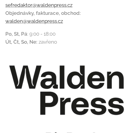
sefredaktor@waldenpress.cz
Objednávky, fakturace, obchod:
walden@waldenpress.cz
Po, St,
Pá
: 9:00 - 18:00
Út, Čt, So,
Ne
:
zavřeno